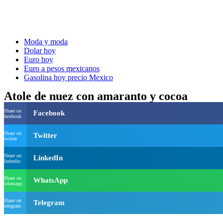
Moda y moda
Dolar hoy
Euro hoy
Euro a pesos mexicanos
Gasolina hoy precio Mexico
Atole de nuez con amaranto y cocoa
Share on
Facebook
facebook
Share on
Twitter
twitter
Share on
LinkedIn
linkedin
Share on
WhatsApp
whatsapp
Share on
Telegram
telegram