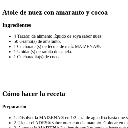
Atole de nuez con amaranto y cocoa
Ingredientes
4 Taza(s) de alimento líquido de soya sabor nuez.
50 Gramo(s) de amaranto.
1 Cucharada(s) de fécula de maíz MAIZENA®.
1 Unidad(s) de ramita de canela.
1 Cucharadita(s) de cocoa.
Cómo hacer la receta
Preparación
1. Disolver la MAIZENA® en 1/2 taza de agua fría hasta que s
2. Licuar el ADES® sabor nuez con el amaranto. Colocar en una 
3. Agregar la MAIZENA® y hervir por 3 minutos o hasta que t