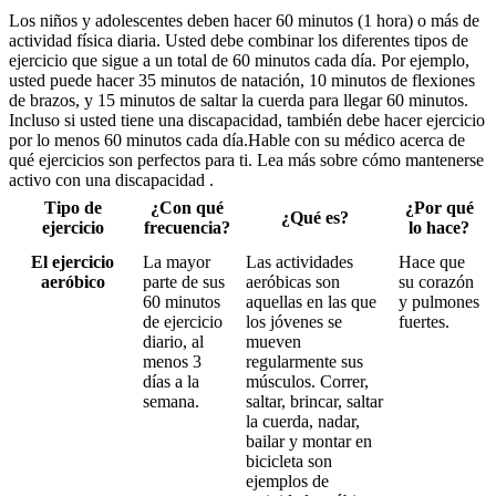
Los niños y adolescentes deben hacer 60 minutos (1 hora) o más de
actividad física diaria. Usted debe combinar los diferentes tipos de
ejercicio que sigue a un total de 60 minutos cada día. Por ejemplo,
usted puede hacer 35 minutos de natación, 10 minutos de flexiones
de brazos, y 15 minutos de saltar la cuerda para llegar 60 minutos.
Incluso si usted tiene una discapacidad, también debe hacer ejercicio
por lo menos 60 minutos cada día.Hable con su médico acerca de
qué ejercicios son perfectos para ti. Lea más sobre cómo mantenerse
activo con una discapacidad .
Tipo de
¿Con qué
¿Por qué
¿Qué es?
ejercicio
frecuencia?
lo hace?
El ejercicio
La mayor
Las actividades
Hace que
aeróbico
parte de sus
aeróbicas son
su corazón
60 minutos
aquellas en las que
y pulmones
de ejercicio
los jóvenes se
fuertes.
diario, al
mueven
menos 3
regularmente sus
días a la
músculos. Correr,
semana.
saltar, brincar, saltar
la cuerda, nadar,
bailar y montar en
bicicleta son
ejemplos de