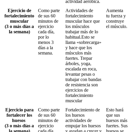
actividad aeróbica.
Ejercicio de
Como parte
Actividades de
Aumenta
fortalecimiento
de sus 60
fortalecimiento
tu fuerza y ​​
muscular
minutos de
muscular hace que
construye
(3 o más días a
ejercicio
los músculos
el músculo.
la semana)
cada día,
trabajar más de lo
por lo
habitual.Esto se
menos 3
llama «sobrecarga»
días a la
y hace que los
semana.
músculos más
fuertes. Trepar
árboles, yoga,
escalada en roca,
levantar pesas o
trabajar con bandas
de resistencia son
ejercicios de
fortalecimiento
muscular
Ejercicio para
Como parte
Fortalecimiento de
Esto hará
fortalecer los
de sus 60
los huesos
que sus
huesos
minutos de
actividades de
huesos más
(3 o más días a
ejercicio
empujar los huesos
fuertes. Sus
la semana)
cada día,
y ayudan a crecer y
huesos se