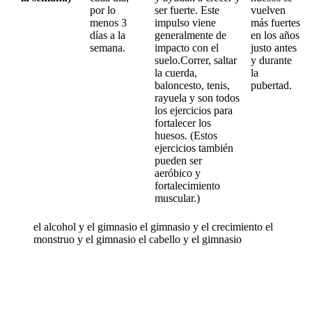
por lo
ser fuerte. Este
vuelven
menos 3
impulso viene
más fuertes
días a la
generalmente de
en los años
semana.
impacto con el
justo antes
suelo.Correr, saltar
y durante
la cuerda,
la
baloncesto, tenis,
pubertad.
rayuela y son todos
los ejercicios para
fortalecer los
huesos. (Estos
ejercicios también
pueden ser
aeróbico y
fortalecimiento
muscular.)
el alcohol y el gimnasio el gimnasio y el crecimiento el
monstruo y el gimnasio el cabello y el gimnasio