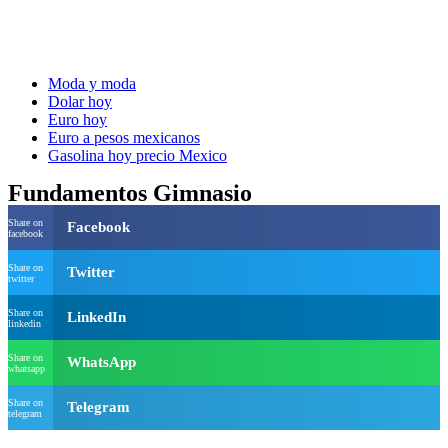
Moda y moda
Dolar hoy
Euro hoy
Euro a pesos mexicanos
Gasolina hoy precio Mexico
Fundamentos Gimnasio
Share on
Facebook
facebook
Share on
Twitter
twitter
Share on
LinkedIn
linkedin
Share on
WhatsApp
whatsapp
Share on
Telegram
telegram