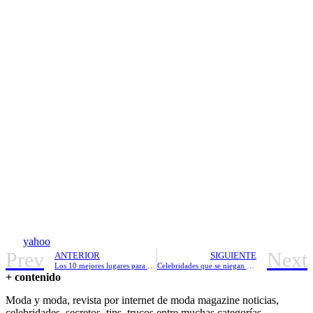
yahoo
Prev
Next
ANTERIOR
SIGUIENTE
Los 10 mejores lugares para hacerte Piercing
Celebridades que se niegan a la depilacion
+ contenido
Moda y moda, revista por internet de moda magazine noticias,
celebridades, secretos, tips, trucos entre muchas categorías