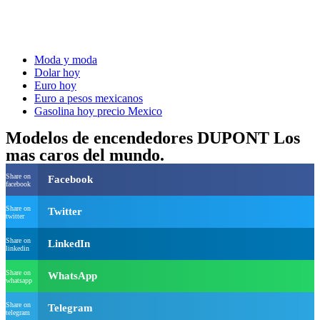
Moda y moda
Dolar hoy
Euro hoy
Euro a pesos mexicanos
Gasolina hoy precio Mexico
Modelos de encendedores DUPONT Los
mas caros del mundo.
Share on
Facebook
facebook
Share on
Twitter
twitter
Share on
LinkedIn
linkedin
Share on
WhatsApp
whatsapp
Share on
Telegram
telegram