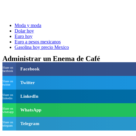
Moda y moda
Dolar hoy
Euro hoy
Euro a pesos mexicanos
Gasolina hoy precio Mexico
Administrar un Enema de Café
Share on
Facebook
facebook
Share on
Twitter
twitter
Share on
LinkedIn
linkedin
Share on
WhatsApp
whatsapp
Share on
Telegram
telegram