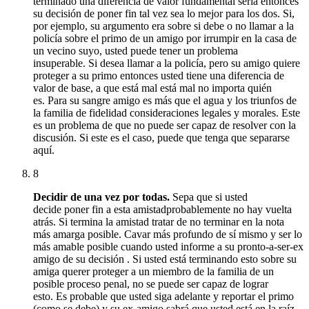
terminado una diferencia de valor fundamental seria entonces
su decisión de poner fin tal vez sea lo mejor para los dos.
Si,
por ejemplo, su argumento era sobre si debe o no llamar a la
policía sobre el primo de un amigo por irrumpir en la casa de
un vecino suyo, usted puede tener un problema
insuperable.
Si desea llamar a la policía, pero su amigo quiere
proteger a su primo entonces usted tiene una diferencia de
valor de base, a que está mal está mal no importa quién
es.
Para su sangre amigo es más que el agua y los triunfos de
la familia de fidelidad consideraciones legales y morales.
Este
es un problema de que no puede ser capaz de resolver con la
discusión.
Si este es el caso, puede que tenga que separarse
aquí.
8
Decidir de una vez por todas.
Sepa que si usted
decide
poner fin a esta amistad
probablemente no hay vuelta
atrás.
Si termina la amistad tratar de no terminar en la nota
más amarga posible.
Cavar más profundo de sí mismo y ser lo
más amable posible cuando usted
informe a su pronto-a-ser-ex
amigo de su decisión
.
Si usted está terminando esto sobre su
amiga querer proteger a un miembro de la familia de un
posible proceso penal, no se puede ser capaz de lograr
esto.
Es probable que usted siga adelante y reportar el primo
(como se debe) y su ex-amigo sabrá que usted está en la raíz