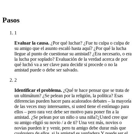
Pasos
1
Evaluar la causa.
¿Por qué luchar?
¿Fue
tu culpa
o culpa de
su amigo que el asunto escaló hasta aquí?
¿Por qué la lucha
llegue al punto de cuestionar su amistad?
¿Era necesario, o era
la lucha por soplado?
Evaluación de la verdad acerca de por
qué luchó va a ser clave para decidir si procede o no la
amistad puede o debe ser salvado.
2
Identificar el problema.
¿Qué te hace pensar que se trata de
un ultimátum?
¿Se pelean por la religión, la política?
Esas
diferencias pueden hacer para acalorados debates – la mayoría
de las veces muy interesantes, si usted tiene el estómago para
ellos – pero rara vez debe ser motivo para poner fin a la
amistad.
¿Se pelean por un niño o una niña?
¿Usted cree que
su amigo eligió su novio / a de ti?
Una vez más, novios o
novias pueden ir y venir, pero tu amigo debe durar más que
cualquiera de ellos, si la amistad es verdadera.
Y puede ser el