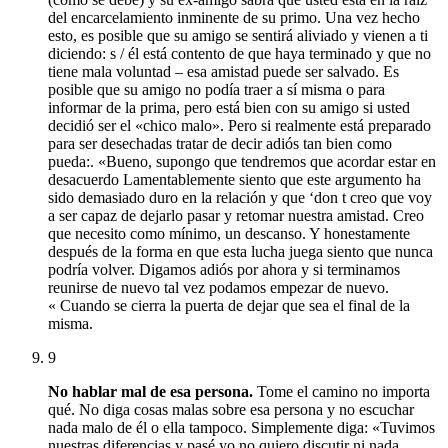
del encarcelamiento inminente de su primo.
Una vez hecho
esto, es posible que su amigo se sentirá aliviado y vienen a ti
diciendo: s / él está contento de que haya terminado y que no
tiene mala voluntad – esa amistad puede ser salvado.
Es
posible que su amigo no podía traer a sí misma o para
informar de la prima, pero está bien con su amigo si usted
decidió ser el «chico malo».
Pero si realmente está preparado
para ser desechadas tratar de decir adiós tan bien como
pueda:. «Bueno, supongo que tendremos que acordar estar en
desacuerdo Lamentablemente siento que este argumento ha
sido demasiado duro en la relación y que ‘don t creo que voy
a ser capaz de dejarlo pasar y retomar nuestra amistad. Creo
que necesito como mínimo, un descanso. Y honestamente
después de la forma en que esta lucha juega siento que nunca
podría volver. Digamos adiós por ahora y si terminamos
reunirse de nuevo tal vez podamos empezar de nuevo.
«
Cuando se cierra la puerta de dejar que sea el final de la
misma.
9
No hablar mal de esa persona.
Tome el camino no importa
qué.
No diga cosas malas sobre esa persona y no escuchar
nada malo de él o ella tampoco.
Simplemente diga: «Tuvimos
nuestras diferencias y pasé yo no quiero discutir ni nada