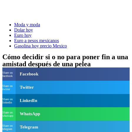
Moda y moda
Dolar hoy
Euro hoy
Euro a pesos mexicanos
Gasolina hoy precio Mexico
Cómo decidir si o no para poner fin a una
amistad después de una pelea
Share on
Facebook
facebook
Share on
Twitter
twitter
Share on
LinkedIn
linkedin
Share on
WhatsApp
whatsapp
Share on
Telegram
telegram