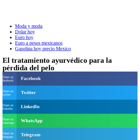
Moda y moda
Dolar hoy
Euro hoy
Euro a pesos mexicanos
Gasolina hoy precio Mexico
El tratamiento ayurvédico para la
pérdida del pelo
Share on
Facebook
facebook
Share on
Twitter
twitter
Share on
LinkedIn
linkedin
Share on
WhatsApp
whatsapp
Share on
Telegram
telegram