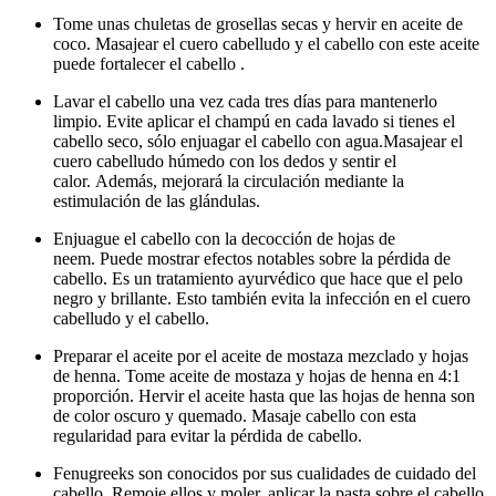
Tome unas chuletas de grosellas secas y hervir en aceite de
coco.
Masajear el cuero cabelludo y el cabello con este aceite
puede fortalecer el cabello .
Lavar el cabello una vez cada tres días para mantenerlo
limpio.
Evite aplicar el champú en cada lavado si tienes el
cabello seco, sólo enjuagar el cabello con agua.
Masajear el
cuero cabelludo húmedo con los dedos y sentir el
calor.
Además, mejorará la circulación mediante la
estimulación de las glándulas.
Enjuague el cabello con la decocción de hojas de
neem.
Puede mostrar efectos notables sobre la pérdida de
cabello.
Es un tratamiento ayurvédico que hace que el pelo
negro y brillante.
Esto también evita la infección en el cuero
cabelludo y el cabello.
Preparar el aceite por el aceite de mostaza mezclado y hojas
de henna.
Tome aceite de mostaza y hojas de henna en 4:1
proporción.
Hervir el aceite hasta que las hojas de henna son
de color oscuro y quemado.
Masaje cabello con esta
regularidad para evitar la pérdida de cabello.
Fenugreeks son conocidos por sus cualidades de cuidado del
cabello.
Remoje ellos y moler, aplicar la pasta sobre el cabello