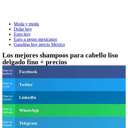
Moda y moda
Dolar hoy
Euro hoy
Euro a pesos mexicanos
Gasolina hoy precio Mexico
Los mejores shampoos para cabello liso
delgado fino + precios
Share on
Facebook
facebook
Share on
Twitter
twitter
Share on
LinkedIn
linkedin
Share on
WhatsApp
whatsapp
Share on
Telegram
telegram