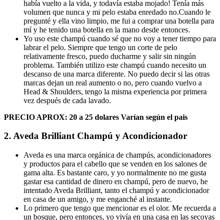
había vuelto a la vida, y todavía estaba mojado! Tenía más
volumen que nunca y mi pelo estaba enredado no.Cuando le
pregunté y ella vino limpio, me fui a comprar una botella para
mí y he tenido una botella en la mano desde entonces.
Yo uso este champú cuando sé que no voy a tener tiempo para
labrar el pelo. Siempre que tengo un corte de pelo
relativamente fresco, puedo ducharme y salir sin ningún
problema. También utilizo este champú cuando necesito un
descanso de una marca diferente. No puedo decir si las otras
marcas dejan un real aumento o no, pero cuando vuelvo a
Head & Shoulders, tengo la misma experiencia por primera
vez después de cada lavado.
PRECIO APROX:
20 a 25 dolares
Varían según el pais
2. Aveda Brilliant Champú y Acondicionador
Aveda es una marca orgánica de champús, acondicionadores
y productos para el cabello que se venden en los salones de
gama alta. Es bastante caro, y yo normalmente no me gusta
gastar esa cantidad de dinero en champú, pero de nuevo, he
intentado Aveda Brilliant, tanto el champú y acondicionador
en casa de un amigo, y me enganché al instante.
Lo primero que tengo que mencionar es el olor. Me recuerda a
un bosque, pero entonces, yo vivía en una casa en las secoyas