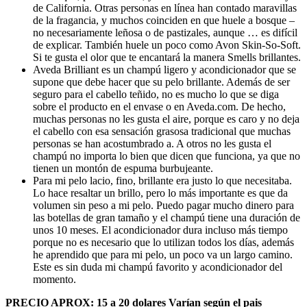
de California. Otras personas en línea han contado maravillas
de la fragancia, y muchos coinciden en que huele a bosque –
no necesariamente leñosa o de pastizales, aunque … es difícil
de explicar. También huele un poco como Avon Skin-So-Soft.
Si te gusta el olor que te encantará la manera Smells brillantes.
Aveda Brilliant es un champú ligero y acondicionador que se
supone que debe hacer que su pelo brillante. Además de ser
seguro para el cabello teñido, no es mucho lo que se diga
sobre el producto en el envase o en Aveda.com. De hecho,
muchas personas no les gusta el aire, porque es caro y no deja
el cabello con esa sensación grasosa tradicional que muchas
personas se han acostumbrado a. A otros no les gusta el
champú no importa lo bien que dicen que funciona, ya que no
tienen un montón de espuma burbujeante.
Para mi pelo lacio, fino, brillante era justo lo que necesitaba.
Lo hace resaltar un brillo, pero lo más importante es que da
volumen sin peso a mi pelo. Puedo pagar mucho dinero para
las botellas de gran tamaño y el champú tiene una duración de
unos 10 meses. El acondicionador dura incluso más tiempo
porque no es necesario que lo utilizan todos los días, además
he aprendido que para mi pelo, un poco va un largo camino.
Este es sin duda mi champú favorito y acondicionador del
momento.
PRECIO APROX:
15 a 20 dolares
Varían según el pais