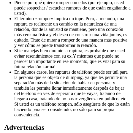
Piense por qué quiere romper con ellos (por ejemplo, usted
puede sospechar / escuchar rumores de que están engañando a
usted).
El término «romper» implica un tope.
Pero, a menudo, una
ruptura es realmente un cambio en la naturaleza de una
relación, donde la amistad se mantiene, pero una conexión
más cercana física y el deseo de construir una vida juntos, es
quitado.
Trate de mirar a romper de una manera más positiva,
y ver cómo se puede transformar la relación.
Si te manejas bien durante la ruptura, es probable que usted
evitar resentimientos con su ex.
Y mientras que puede no
parecer tan importante en ese momento, que es vital para su
futura relación karma!
En algunos casos, las rupturas de teléfono puede ser útil para
la persona que es objeto de dumping, ya que les permite una
separación más de la situación de hablar en persona, y
también les permite llorar inmediatamente después de bajar
del teléfono en vez de esperar a que te vayas, tratando de
llegar a casa, tratando de no pasar vergüenza en público, etc
Si usted es un teléfono rompen, sólo asegúrate de que lo están
haciendo para ser considerado, no sólo para su propia
conveniencia.
Advertencias