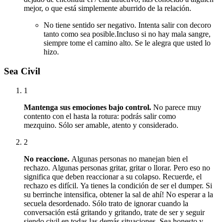
mejor, o que está simplemente aburrido de la relación.
No tiene sentido ser negativo.
Intenta salir con decoro
tanto como sea posible.
Incluso si no hay mala sangre,
siempre tome el camino alto.
Se le alegra que usted lo
hizo.
Sea Civil
1
Mantenga sus emociones bajo control.
No parece muy
contento con el hasta la rotura: podrás salir como
mezquino.
Sólo ser amable, atento y considerado.
2
No reaccione.
Algunas personas no manejan bien el
rechazo.
Algunas personas gritar, gritar o llorar.
Pero eso no
significa que deben reaccionar a su colapso.
Recuerde, el
rechazo es difícil.
Ya tienes la condición de ser el dumper.
Si
su berrinche intensifica, obtener la sal de ahí!
No esperar a la
secuela desordenado.
Sólo trato de ignorar cuando la
conversación está gritando y gritando, trate de ser y seguir
siendo civil en todas las demás situaciones.
Sea honesto y