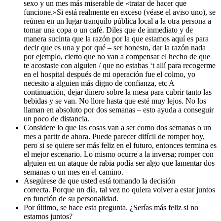
sexo y un mes más miserable de «tratar de hacer que
funcione.»
Si está realmente en exceso (véase el aviso uno), se
reúnen en un lugar tranquilo pública local a la otra persona a
tomar una copa o un café.
Diles que de inmediato y de
manera sucinta que la razón por la que estamos aquí es para
decir que es una y por qué – ser honesto, dar la razón nada
por ejemplo, cierto que no van a compensar el hecho de que
te acostaste con alguien / que no estabas ‘t allí para recogerme
en el hospital después de mi operación fue el colmo, yo
necesito a alguien más digno de confianza, etc A
continuación, dejar dinero sobre la mesa para cubrir tanto las
bebidas y se van.
No llore hasta que esté muy lejos.
No los
llaman en absoluto por dos semanas – esto ayuda a conseguir
un poco de distancia.
Considere lo que las cosas van a ser como dos semanas o un
mes a partir de ahora.
Puede parecer difícil de romper hoy,
pero si se quiere ser más feliz en el futuro, entonces termina es
el mejor escenario.
Lo mismo ocurre a la inversa; romper con
alguien en un ataque de rabia podía ser algo que lamentar dos
semanas o un mes en el camino.
Asegúrese de que usted está tomando la decisión
correcta.
Porque un día, tal vez no quiera volver a estar juntos
en función de su personalidad.
Por último, se hace esta pregunta.
¿Serías más feliz si no
estamos juntos?