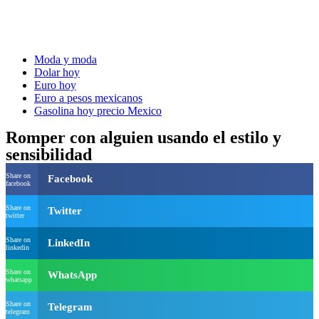
Moda y moda
Dolar hoy
Euro hoy
Euro a pesos mexicanos
Gasolina hoy precio Mexico
Romper con alguien usando el estilo y
sensibilidad
Share on
Facebook
facebook
Share on
Twitter
twitter
Share on
LinkedIn
linkedin
Share on
WhatsApp
whatsapp
Share on
Telegram
telegram