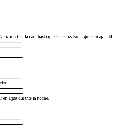
Aplicar esto a la cara hasta que se seque. Enjuague con agua tibia.
————–
–
————–
–
————–
–
————–
–
————–
–
————–
–
ción.
————–
–
————–
–
 en agua durante la noche.
————–
–
————–
–
————–
–
————–
–