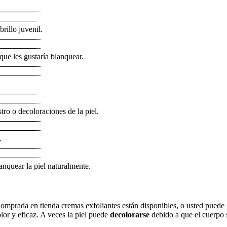
————–
–
————–
–
rillo juvenil.
————–
–
————–
–
que les gustaría blanquear.
————–
–
————–
–
————–
–
————–
–
tro o decoloraciones de la piel.
————–
–
————–
–
.
————–
–
————–
–
anquear la piel naturalmente.
mprada en tienda cremas exfoliantes están disponibles, o usted puede h
or y eficaz. A veces la piel puede
decolorarse
debido a que el cuerpo 