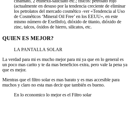
cinamato, 2 etilhexil-salicilato etc.; físicos: petrolato rojo
(actualmente en desuso por la tendencia creciente de eliminar
los petrolatos del mercado cosmético -ver «Tendencia al Uso
de Cosméticos ‘Mineral Oil Free’ en los EEUU», en este
mismo número de ExelInfo), dióxido de titanio, dióxido de
zinc, talcos, óxidos de hierro, silicatos, etc.
QUIEN ES MEJOR?
LA PANTALLA SOLAR
La verdad para mi es mucho mejor para mi ya que en lo general es
un poco mas carito y te da mas beneficios extra, pero vale la pena ya
que es mejor.
Mientras que el filtro solar es mas barato y es mas accesible para
muchos y claro no esta mas decir que también es bueno.
En lo economico lo mejor es el Filtro solar