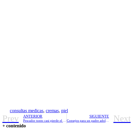
consultas medicas
,
cremas
,
piel
Prev
Next
ANTERIOR
SIGUIENTE
Pescador tonto casi pierde el brazo
Consejos para un padre adolescente
+ contenido