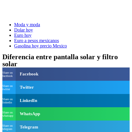
Moda y moda
Dolar hoy
Euro hoy
Euro a pesos mexicanos
Gasolina hoy precio Mexico
Diferencia entre pantalla solar y filtro
solar
Share on
Facebook
facebook
Share on
Twitter
twitter
Share on
LinkedIn
linkedin
Share on
WhatsApp
whatsapp
Share on
Telegram
telegram