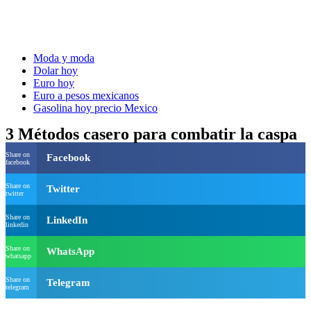
Moda y moda
Dolar hoy
Euro hoy
Euro a pesos mexicanos
Gasolina hoy precio Mexico
3 Métodos casero para combatir la caspa
Share on
Facebook
facebook
Share on
Twitter
twitter
Share on
LinkedIn
linkedin
Share on
WhatsApp
whatsapp
Share on
Telegram
telegram