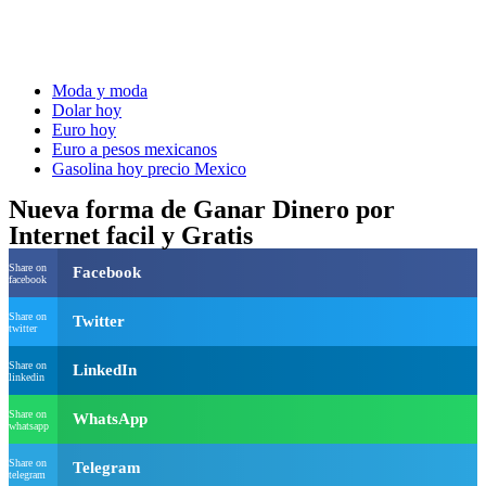
Moda y moda
Dolar hoy
Euro hoy
Euro a pesos mexicanos
Gasolina hoy precio Mexico
Nueva forma de Ganar Dinero por
Internet facil y Gratis
Share on
Facebook
facebook
Share on
Twitter
twitter
Share on
LinkedIn
linkedin
Share on
WhatsApp
whatsapp
Share on
Telegram
telegram