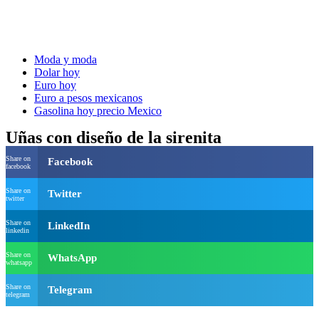
Moda y moda
Dolar hoy
Euro hoy
Euro a pesos mexicanos
Gasolina hoy precio Mexico
Uñas con diseño de la sirenita
Share on
Facebook
facebook
Share on
Twitter
twitter
Share on
LinkedIn
linkedin
Share on
WhatsApp
whatsapp
Share on
Telegram
telegram