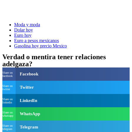
Moda y moda
Dolar hoy
Euro hoy
Euro a pesos mexicanos
Gasolina hoy precio Mexico
Verdad o mentira tener relaciones
adelgaza?
Share on
Facebook
facebook
Share on
Twitter
twitter
Share on
LinkedIn
linkedin
Share on
WhatsApp
whatsapp
Share on
Telegram
telegram