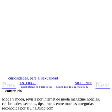
curiosidades
,
pareja
,
sexualidad
Prev
Next
ANTERIOR
SIGUIENTE
Russell Brand se burla de su matrimonio con Katy Perry
Super Top Inteligencia según tu signo completo
+ contenido
Moda y moda, revista por internet de moda magazine noticias,
celebridades, secretos, tips, trucos entre muchas categorías
reconocida por ©UnaDisco.com