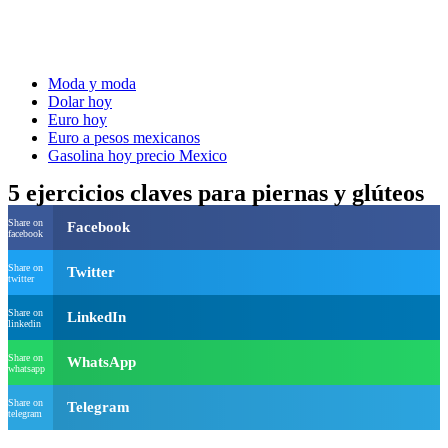
Moda y moda
Dolar hoy
Euro hoy
Euro a pesos mexicanos
Gasolina hoy precio Mexico
5 ejercicios claves para piernas y glúteos
Share on
Facebook
facebook
Share on
Twitter
twitter
Share on
LinkedIn
linkedin
Share on
WhatsApp
whatsapp
Share on
Telegram
telegram