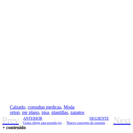
Calzado
,
consultas medicas
,
Moda
ortop
,
pie plano
,
pisa
,
plantillas
,
zapatos
Prev
Next
ANTERIOR
SIGUIENTE
Como elegir una escuela primaria para mi hijo
Nuevo concepto de reunión de tuppersex
+ contenido