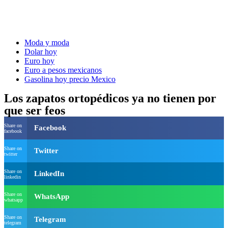
Moda y moda
Dolar hoy
Euro hoy
Euro a pesos mexicanos
Gasolina hoy precio Mexico
Los zapatos ortopédicos ya no tienen por
que ser feos
Share on
Facebook
facebook
Share on
Twitter
twitter
Share on
LinkedIn
linkedin
Share on
WhatsApp
whatsapp
Share on
Telegram
telegram