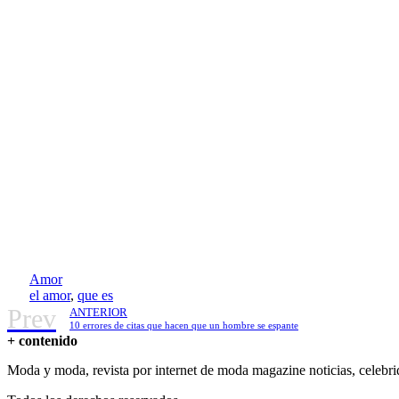
Amor
el amor
,
que es
Prev
ANTERIOR
10 errores de citas que hacen que un hombre se espante
+ contenido
Moda y moda, revista por internet de moda magazine noticias, celebri