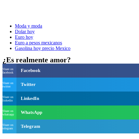
Moda y moda
Dolar hoy
Euro hoy
Euro a pesos mexicanos
Gasolina hoy precio Mexico
¿Es realmente amor?
Share on
Facebook
facebook
Share on
Twitter
twitter
Share on
LinkedIn
linkedin
Share on
WhatsApp
whatsapp
Share on
Telegram
telegram