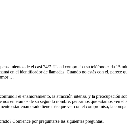
ensamientos de él casi 24/7. Usted comprueba su teléfono cada 15 minu
amá en el identificador de llamadas. Cuando no estás con él, parece qu
r amor …
l confundir el enamoramiento, la atracción intensa, y la preocupación s
ue nos enteramos de su segundo nombre, pensamos que estamos «en el a
amente estar enamorado tiene más que ver con el compromiso, la compati
rado? Comience por preguntarse las siguientes preguntas.