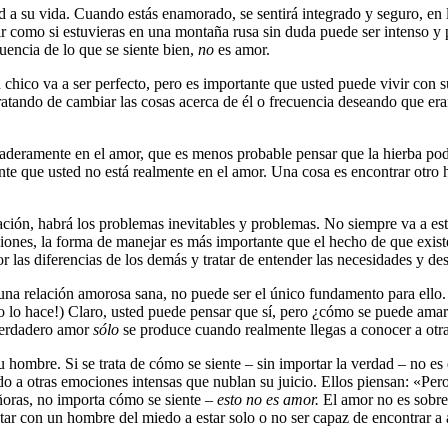
ad a su vida. Cuando estás enamorado, se sentirá integrado y seguro, en
 como si estuvieras en una montaña rusa sin duda puede ser intenso y p
uencia de lo que se siente bien,
no
es amor.
ico va a ser perfecto, pero es importante que usted puede vivir con su
ratando de cambiar las cosas acerca de él o frecuencia deseando que er
deramente en el amor, que es menos probable pensar que la hierba podr
te que usted no está realmente en el amor. Una cosa es encontrar otro h
ción, habrá los problemas inevitables y problemas. No siempre va a esta
aciones, la forma de manejar es más importante que el hecho de que exi
or las diferencias de los demás y tratar de entender las necesidades y d
una relación amorosa sana, no puede ser el único fundamento para ello. N
no lo hace!) Claro, usted puede pensar que sí, pero ¿cómo se puede ama
 verdadero amor
sólo
se produce cuando realmente llegas a conocer a ot
u hombre. Si se trata de cómo se siente – sin importar la verdad – no e
 a otras emociones intensas que nublan su juicio. Ellos piensan: «Pero
eñoras, no importa cómo se siente –
esto no es amor.
El amor no es sobre 
tar con un hombre del miedo a estar solo o no ser capaz de encontrar a 