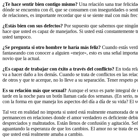
¿Te hace sentir bien contigo mismo?
Una relación sana trae felicid
dónde se encuentra con él, que se consumen con inseguridades o sentir
de relaciones, es importante recordar que si se siente mal con más frec
¿Estás bien con sus defectos?
Por supuesto que sabemos que ningún ch
hace que usted es capaz de manejarlos. Si usted está constantemente t
usted tampoco.
¿Se pregunta si otro hombre te haría más feliz?
Cuando estás verda
fantaseando con conocer a alguien «mejor», esto es una señal importan
novio que la actual.
¿Es capaz de trabajar con éxito a través del conflicto?
En toda rela
va a hacer daño a los demás. Cuando se trata de conflictos en las rel
de otros y que te acerque, no lo lleve a su separación. Tener respeto p
Es su relación más que sexual?
Aunque el sexo es parte integral de 
tarde en la noche para un botín llaman cada dos semanas. (En serio, 
con la forma en que maneja los aspectos del día a día de su vida? El
Tal vez en realidad no importa si usted está realmente enamorada de s
permanecen en relaciones donde el amor verdadero es deficiente debido
despreciados y maltratados. Están llenos de confusión y agitación. S
aguantando la esperanza de que los cambios. El amor no se trata de es
que usted está realmente amaba a cambio.