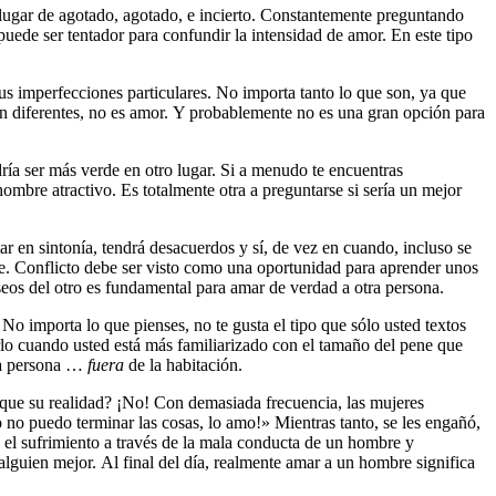
 lugar de agotado, agotado, e incierto. Constantemente preguntando
uede ser tentador para confundir la intensidad de amor. En este tipo
s imperfecciones particulares. No importa tanto lo que son, ya que
an diferentes, no es amor. Y probablemente no es una gran opción para
ía ser más verde en otro lugar. Si a menudo te encuentras
ombre atractivo. Es totalmente otra a preguntarse si sería un mejor
r en sintonía, tendrá desacuerdos y sí, de vez en cuando, incluso se
ste. Conflicto debe ser visto como una oportunidad para aprender unos
eseos del otro es fundamental para amar de verdad a otra persona.
o importa lo que pienses, no te gusta el tipo que sólo usted textos
rlo cuando usted está más familiarizado con el tamaño del pene que
ra persona …
fuera
de la habitación.
s que su realidad? ¡No! Con demasiada frecuencia, las mujeres
 no puedo terminar las cosas, lo amo!» Mientras tanto, se les engañó,
el sufrimiento a través de la mala conducta de un hombre y
alguien mejor. Al final del día, realmente amar a un hombre significa