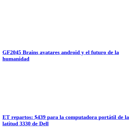
GF2045 Brains avatares android y el futuro de la
humanidad
ET repartos: $439 para la computadora portátil de la
latitud 3330 de Dell