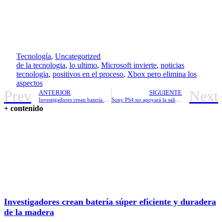
Tecnología
,
Uncategorized
de la tecnologia
,
lo ultimo
,
Microsoft invierte
,
noticias
tecnologia
,
positivos en el proceso
,
Xbox pero elimina los
aspectos
Prev
Next
ANTERIOR
SIGUIENTE
Investigadores crean batería súper eficiente y duradera de la madera
Sony PS4 no apoyará la salida analógica
+ contenido
Investigadores crean batería súper eficiente y duradera
de la madera