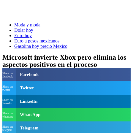
Moda y moda
Dolar hoy
Euro hoy
Euro a pesos mexicanos
Gasolina hoy precio Mexico
Microsoft invierte Xbox pero elimina los
aspectos positivos en el proceso
Share on
Facebook
facebook
Share on
Twitter
twitter
Share on
LinkedIn
linkedin
Share on
WhatsApp
whatsapp
Share on
Telegram
telegram