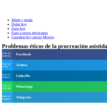
Moda y moda
Dolar hoy
Euro hoy
Euro a pesos mexicanos
Gasolina hoy precio Mexico
Problemas éticos de la procreación asistid
Share on
Facebook
facebook
Share on
Twitter
twitter
Share on
LinkedIn
linkedin
Share on
WhatsApp
whatsapp
Share on
Telegram
telegram