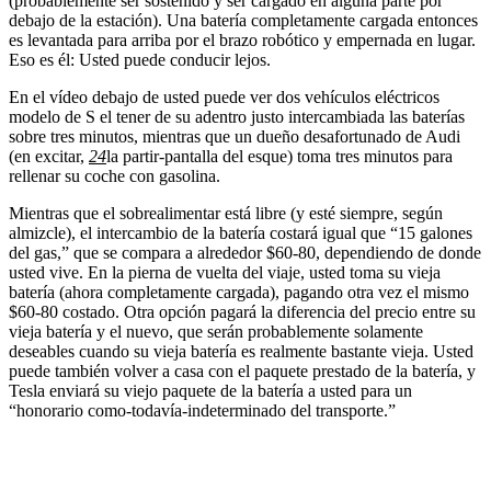
(probablemente ser sostenido y ser cargado en alguna parte por
debajo de la estación). Una batería completamente cargada entonces
es levantada para arriba por el brazo robótico y empernada en lugar.
Eso es él: Usted puede conducir lejos.
En el vídeo debajo de usted puede ver dos vehículos eléctricos
modelo de S el tener de su adentro justo intercambiada las baterías
sobre tres minutos, mientras que un dueño desafortunado de Audi
(en excitar,
24
la partir-pantalla del esque) toma tres minutos para
rellenar su coche con gasolina.
Mientras que el sobrealimentar está libre (y esté siempre, según
almizcle), el intercambio de la batería costará igual que “15 galones
del gas,” que se compara a alrededor $60-80, dependiendo de donde
usted vive. En la pierna de vuelta del viaje, usted toma su vieja
batería (ahora completamente cargada), pagando otra vez el mismo
$60-80 costado. Otra opción pagará la diferencia del precio entre su
vieja batería y el nuevo, que serán probablemente solamente
deseables cuando su vieja batería es realmente bastante vieja. Usted
puede también volver a casa con el paquete prestado de la batería, y
Tesla enviará su viejo paquete de la batería a usted para un
“honorario como-todavía-indeterminado del transporte.”