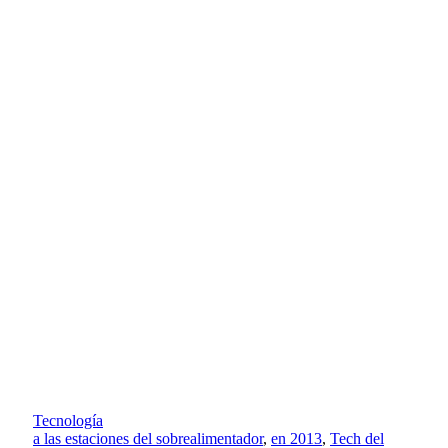
Tecnología
a las estaciones del sobrealimentador
,
en 2013
,
Tech del