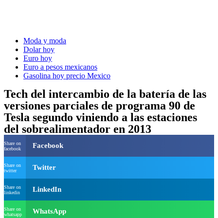
Moda y moda
Dolar hoy
Euro hoy
Euro a pesos mexicanos
Gasolina hoy precio Mexico
Tech del intercambio de la batería de las
versiones parciales de programa 90 de
Tesla segundo viniendo a las estaciones
del sobrealimentador en 2013
Share on
Facebook
facebook
Share on
Twitter
twitter
Share on
LinkedIn
linkedin
Share on
WhatsApp
whatsapp