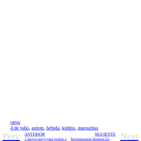
otros
4 de julio
,
autom
,
bebida
,
kiddos
,
margaritas
Prev
Next
ANTERIOR
SIGUIENTE
2 Juegos sexys para probar esta noche
Impresionante Amazon Comentarios sobre zapatillas de color rosa Wendy Davis