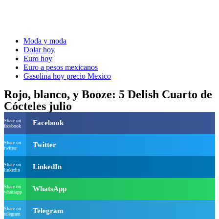
Moda y moda
Dolar hoy
Euro hoy
Euro a pesos mexicanos
Gasolina hoy precio Mexico
Rojo, blanco, y Booze: 5 Delish Cuarto de
Cócteles julio
Share on
Facebook
facebook
Share on
Twitter
twitter
Share on
LinkedIn
linkedin
Share on
WhatsApp
whatsapp
Share on
Telegram
telegram