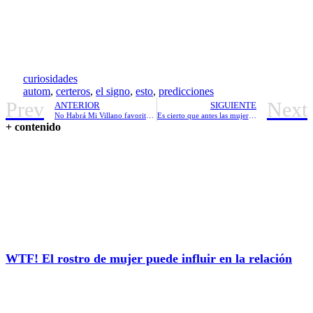
curiosidades
autom
,
certeros
,
el signo
,
esto
,
predicciones
Prev
Next
ANTERIOR
SIGUIENTE
No Habrá Mi Villano favorito 2 en China
Es cierto que antes las mujeres tenían celo
+ contenido
WTF! El rostro de mujer puede influir en la relación