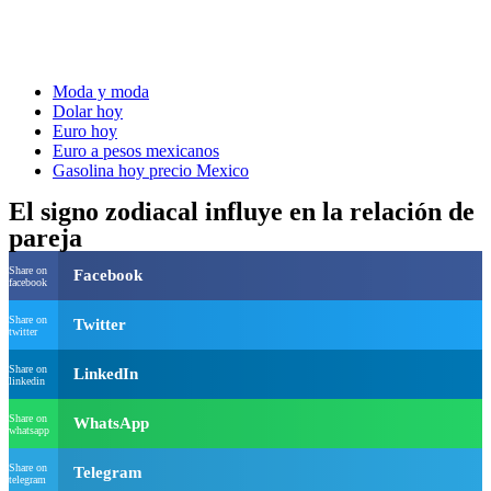
Moda y moda
Dolar hoy
Euro hoy
Euro a pesos mexicanos
Gasolina hoy precio Mexico
El signo zodiacal influye en la relación de
pareja
Share on
Facebook
facebook
Share on
Twitter
twitter
Share on
LinkedIn
linkedin
Share on
WhatsApp
whatsapp
Share on
Telegram
telegram