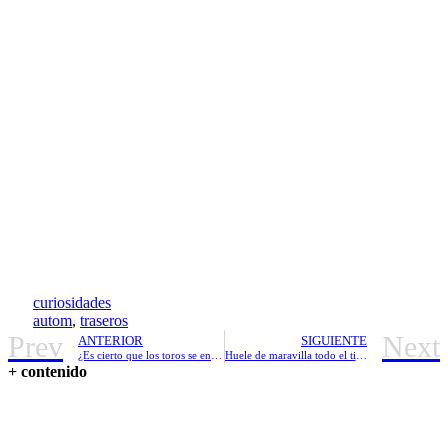
curiosidades
autom
,
traseros
Prev
Next
ANTERIOR
SIGUIENTE
¿Es cierto que los toros se enojan al ver el color rojo?
Huele de maravilla todo el tiempo
+ contenido