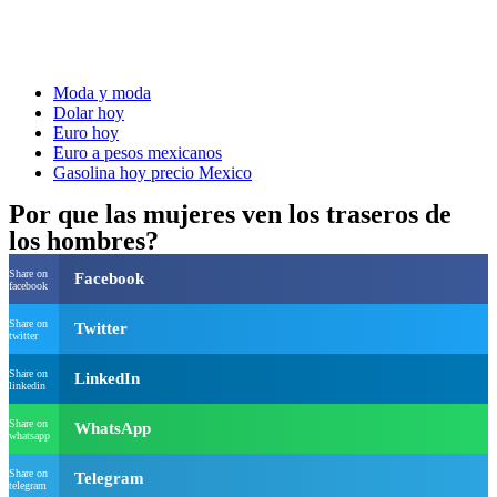
Moda y moda
Dolar hoy
Euro hoy
Euro a pesos mexicanos
Gasolina hoy precio Mexico
Por que las mujeres ven los traseros de
los hombres?
Share on
Facebook
facebook
Share on
Twitter
twitter
Share on
LinkedIn
linkedin
Share on
WhatsApp
whatsapp
Share on
Telegram
telegram