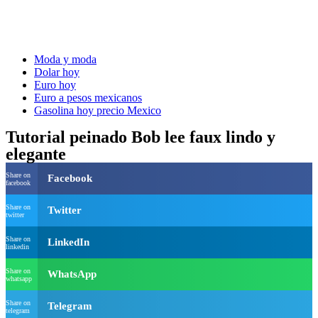
Moda y moda
Dolar hoy
Euro hoy
Euro a pesos mexicanos
Gasolina hoy precio Mexico
Tutorial peinado Bob lee faux lindo y
elegante
Share on
Facebook
facebook
Share on
Twitter
twitter
Share on
LinkedIn
linkedin
Share on
WhatsApp
whatsapp
Share on
Telegram
telegram