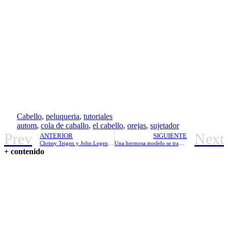
Cabello
,
peluqueria
,
tutoriales
autom
,
cola de caballo
,
el cabello
,
orejas
,
sujetador
Prev
Next
ANTERIOR
SIGUIENTE
Chrissy Teigen y John Legend ya son esposos!
Una hermosa modelo se transforma en anorexia
+ contenido