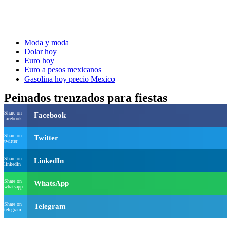
Moda y moda
Dolar hoy
Euro hoy
Euro a pesos mexicanos
Gasolina hoy precio Mexico
Peinados trenzados para fiestas
Share on
Facebook
facebook
Share on
Twitter
twitter
Share on
LinkedIn
linkedin
Share on
WhatsApp
whatsapp
Share on
Telegram
telegram