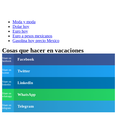
Moda y moda
Dolar hoy
Euro hoy
Euro a pesos mexicanos
Gasolina hoy precio Mexico
Cosas que hacer en vacaciones
Share on
Facebook
facebook
Share on
Twitter
twitter
Share on
LinkedIn
linkedin
Share on
WhatsApp
whatsapp
Share on
Telegram
telegram