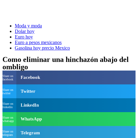
Moda y moda
Dolar hoy
Euro hoy
Euro a pesos mexicanos
Gasolina hoy precio Mexico
Como eliminar una hinchazón abajo del
ombligo
Share on
Facebook
facebook
Share on
Twitter
twitter
Share on
LinkedIn
linkedin
Share on
WhatsApp
whatsapp
Share on
Telegram
telegram