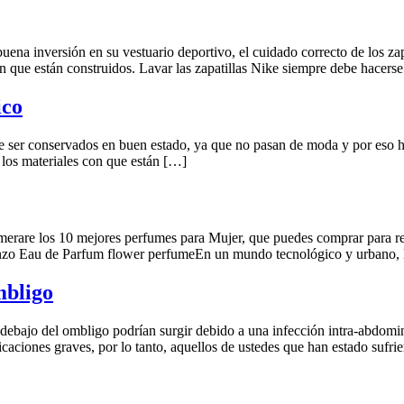
ena inversión en su vestuario deportivo, el cuidado correcto de los za
on que están construidos. Lavar las zapatillas Nike siempre debe hacers
ico
e ser conservados en buen estado, ya que no pasan de moda y por eso h
 los materiales con que están […]
erare los 10 mejores perfumes para Mujer, que puedes comprar para rega
zo Eau de Parfum flower perfumeEn un mundo tecnológico y urbano, 
mbligo
bajo del ombligo podrían surgir debido a una infección intra-abdomina
caciones graves, por lo tanto, aquellos de ustedes que han estado sufr