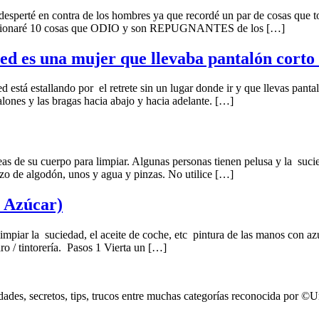
é en contra de los hombres ya que recordé un par de cosas que tot
 mencionaré 10 cosas que ODIO y son REPUGNANTES de los […]
ed es una mujer que llevaba pantalón corto 
ando por el retrete sin un lugar donde ir y que llevas pantalón cor
alones y las bragas hacia abajo y hacia adelante. […]
reas de su cuerpo para limpiar. Algunas personas tienen pelusa y la su
ozo de algodón, unos y agua y pinzas. No utilice […]
 Azúcar)
impiar la suciedad, el aceite de coche, etc pintura de las manos con a
o / tintorería. Pasos 1 Vierta un […]
dades, secretos, tips, trucos entre muchas categorías reconocida por 