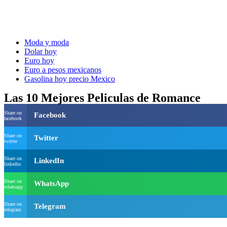
Moda y moda
Dolar hoy
Euro hoy
Euro a pesos mexicanos
Gasolina hoy precio Mexico
Las 10 Mejores Peliculas de Romance
Share on
Facebook
facebook
Share on
Twitter
twitter
Share on
LinkedIn
linkedin
Share on
WhatsApp
whatsapp
Share on
Telegram
telegram