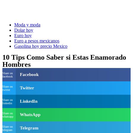
Moda y moda
Dolar hoy
Euro hoy
Euro a pesos mexicanos
Gasolina hoy precio Mexico
10 Tips Como Saber si Estas Enamorado
Hombres
Share on
Facebook
facebook
Share on
Twitter
twitter
Share on
LinkedIn
linkedin
Share on
WhatsApp
whatsapp
Share on
Telegram
telegram