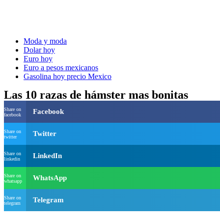
Moda y moda
Dolar hoy
Euro hoy
Euro a pesos mexicanos
Gasolina hoy precio Mexico
Las 10 razas de hámster mas bonitas
Share on
Facebook
facebook
Share on
Twitter
twitter
Share on
LinkedIn
linkedin
Share on
WhatsApp
whatsapp
Share on
Telegram
telegram