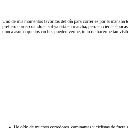
Uno de mis momentos favoritos del día para correr es por la mañana te
prefiero correr cuando el sol ya está en marcha, pero en ciertas época
nunca asuma que los coches pueden verme, trato de hacerme tan visib
He oído de muchos corredores, caminantes y ciclistas de fuera s