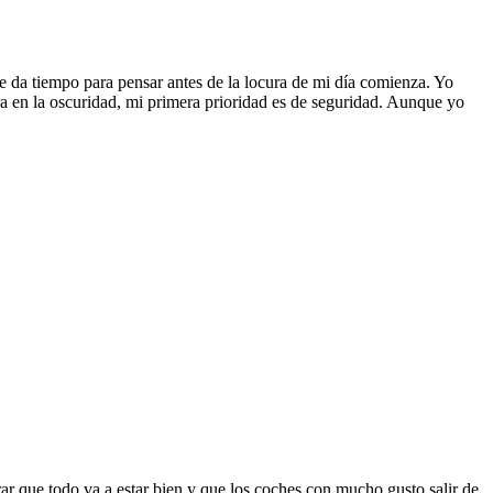
e da tiempo para pensar antes de la locura de mi día comienza. Yo
era en la oscuridad, mi primera prioridad es de seguridad. Aunque yo
rar que todo va a estar bien y que los coches con mucho gusto salir de