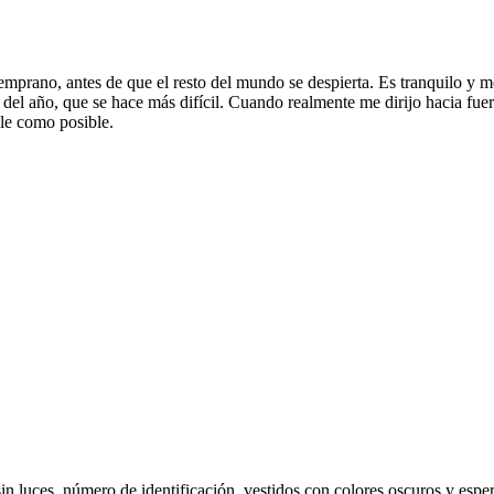
mprano, antes de que el resto del mundo se despierta. Es tranquilo y m
s del año, que se hace más difícil. Cuando realmente me dirijo hacia fu
le como posible.
in luces, número de identificación, vestidos con colores oscuros y espe