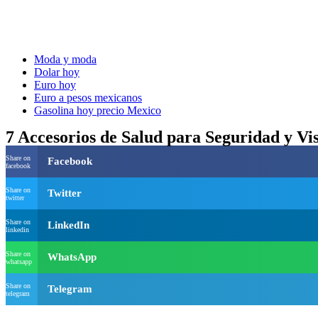
Moda y moda
Dolar hoy
Euro hoy
Euro a pesos mexicanos
Gasolina hoy precio Mexico
7 Accesorios de Salud para Seguridad y Vis
Share on
Facebook
facebook
Share on
Twitter
twitter
Share on
LinkedIn
linkedin
Share on
WhatsApp
whatsapp
Share on
Telegram
telegram