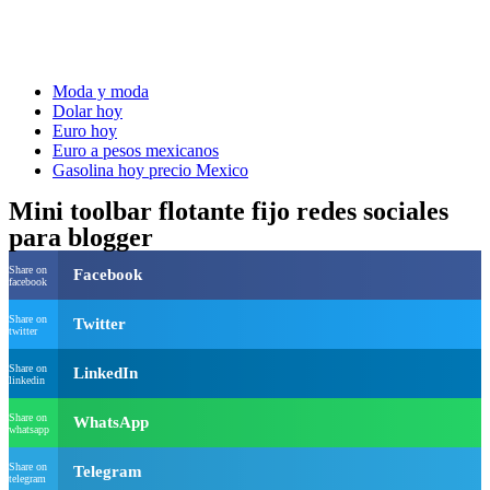
Moda y moda
Dolar hoy
Euro hoy
Euro a pesos mexicanos
Gasolina hoy precio Mexico
Mini toolbar flotante fijo redes sociales
para blogger
Share on
Facebook
facebook
Share on
Twitter
twitter
Share on
LinkedIn
linkedin
Share on
WhatsApp
whatsapp
Share on
Telegram
telegram