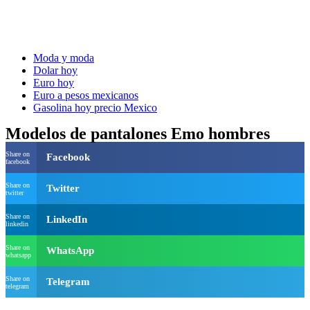
Moda y moda
Dolar hoy
Euro hoy
Euro a pesos mexicanos
Gasolina hoy precio Mexico
Modelos de pantalones Emo hombres
Share on
Facebook
facebook
Share on
Twitter
twitter
Share on
LinkedIn
linkedin
Share on
WhatsApp
whatsapp
Share on
Telegram
telegram