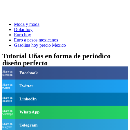
Moda y moda
Dolar hoy
Euro hoy
Euro a pesos mexicanos
Gasolina hoy precio Mexico
Tutorial Uñas en forma de periódico
diseño perfecto
Share on
Facebook
facebook
Share on
Twitter
twitter
Share on
LinkedIn
linkedin
Share on
WhatsApp
whatsapp
Share on
Telegram
telegram