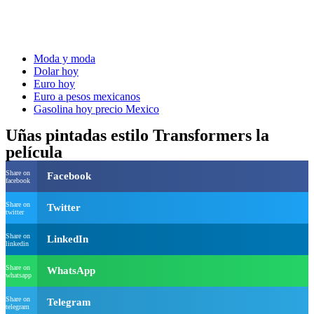
Moda y moda
Dolar hoy
Euro hoy
Euro a pesos mexicanos
Gasolina hoy precio Mexico
Uñas pintadas estilo Transformers la
película
Share on
Facebook
facebook
Share on
Twitter
twitter
Share on
LinkedIn
linkedin
Share on
WhatsApp
whatsapp
Share on
Telegram
telegram