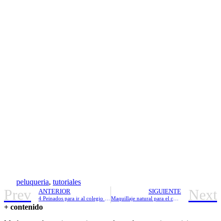
peluqueria
,
tutoriales
Prev
Next
ANTERIOR
SIGUIENTE
4 Peinados para ir al colegio fácil y bonitos
Maquillaje natural para el colegio en casa
+ contenido