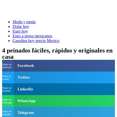
Moda y moda
Dolar hoy
Euro hoy
Euro a pesos mexicanos
Gasolina hoy precio Mexico
4 peinados fáciles, rápidos y originales en
casa
Share on
Facebook
facebook
Share on
Twitter
twitter
Share on
LinkedIn
linkedin
Share on
WhatsApp
whatsapp
Share on
Telegram
telegram