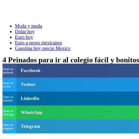
Moda y moda
Dolar hoy
Euro hoy
Euro a pesos mexicanos
Gasolina hoy precio Mexico
4 Peinados para ir al colegio fácil y bonitos
Share on
Facebook
facebook
Share on
Twitter
twitter
Share on
LinkedIn
linkedin
Share on
WhatsApp
whatsapp
Share on
Telegram
telegram