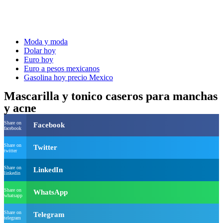
Moda y moda
Dolar hoy
Euro hoy
Euro a pesos mexicanos
Gasolina hoy precio Mexico
Mascarilla y tonico caseros para manchas
y acne
Share on
Facebook
facebook
Share on
Twitter
twitter
Share on
LinkedIn
linkedin
Share on
WhatsApp
whatsapp
Share on
Telegram
telegram