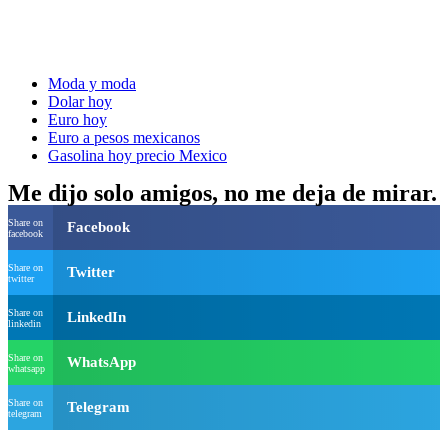
Moda y moda
Dolar hoy
Euro hoy
Euro a pesos mexicanos
Gasolina hoy precio Mexico
Me dijo solo amigos, no me deja de mirar.
Share on
Facebook
facebook
Share on
Twitter
twitter
Share on
LinkedIn
linkedin
Share on
WhatsApp
whatsapp
Share on
Telegram
telegram