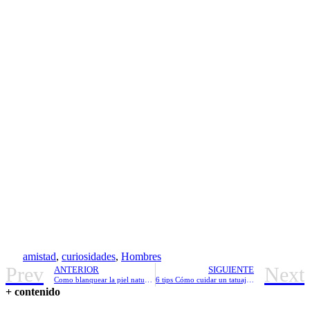
amistad
,
curiosidades
,
Hombres
Prev
Next
ANTERIOR
SIGUIENTE
Como blanquear la piel naturalmente
6 tips Cómo cuidar un tatuaje recién hecho
+ contenido