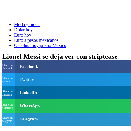
Moda y moda
Dolar hoy
Euro hoy
Euro a pesos mexicanos
Gasolina hoy precio Mexico
Lionel Messi se deja ver con striptease
Share on
Facebook
facebook
Share on
Twitter
twitter
Share on
LinkedIn
linkedin
Share on
WhatsApp
whatsapp
Share on
Telegram
telegram