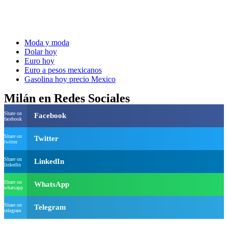
Moda y moda
Dolar hoy
Euro hoy
Euro a pesos mexicanos
Gasolina hoy precio Mexico
Milán en Redes Sociales
Share on
Facebook
facebook
Share on
Twitter
twitter
Share on
LinkedIn
linkedin
Share on
WhatsApp
whatsapp
Share on
Telegram
telegram