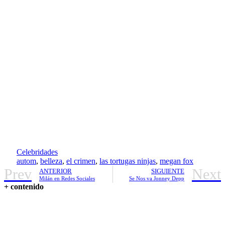
Celebridades
autom
,
belleza
,
el crimen
,
las tortugas ninjas
,
megan fox
Prev
Next
ANTERIOR
SIGUIENTE
Milán en Redes Sociales
Se Nos va Jonney Depp
+ contenido