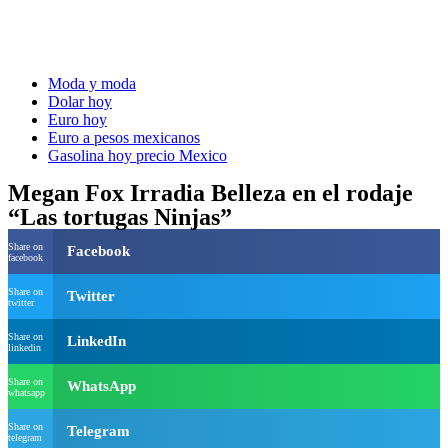
Moda y moda
Dolar hoy
Euro hoy
Euro a pesos mexicanos
Gasolina hoy precio Mexico
Megan Fox Irradia Belleza en el rodaje
“Las tortugas Ninjas”
Share on
Facebook
facebook
Share on
Twitter
twitter
Share on
LinkedIn
linkedin
Share on
WhatsApp
whatsapp
Share on
Telegram
telegram