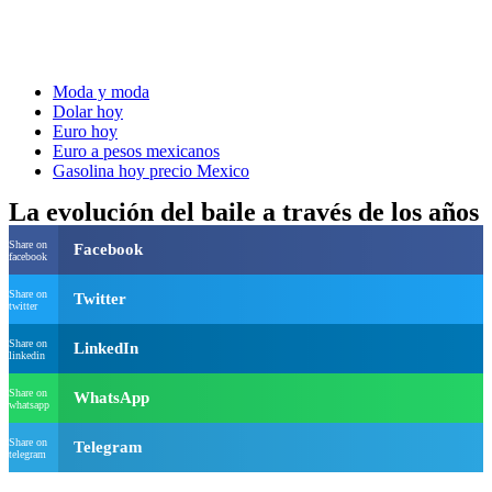
Moda y moda
Dolar hoy
Euro hoy
Euro a pesos mexicanos
Gasolina hoy precio Mexico
La evolución del baile a través de los años
Share on
Facebook
facebook
Share on
Twitter
twitter
Share on
LinkedIn
linkedin
Share on
WhatsApp
whatsapp
Share on
Telegram
telegram