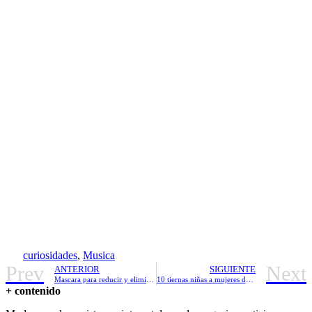
curiosidades
,
Musica
Prev
Next
ANTERIOR
SIGUIENTE
Mascara para reducir y eliminar las arrugas
10 tiernas niñas a mujeres de impacto Antes y ahora!
+ contenido