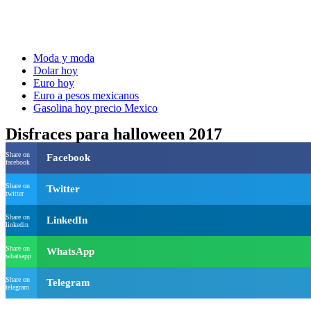
Moda y moda
Dolar hoy
Euro hoy
Euro a pesos mexicanos
Gasolina hoy precio Mexico
Disfraces para halloween 2017
Share on
Facebook
facebook
Share on
Twitter
twitter
Share on
LinkedIn
linkedin
Share on
WhatsApp
whatsapp
Share on
Telegram
telegram