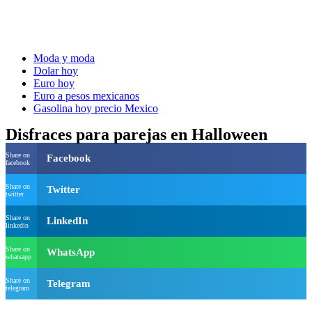
Moda y moda
Dolar hoy
Euro hoy
Euro a pesos mexicanos
Gasolina hoy precio Mexico
Disfraces para parejas en Halloween
Share on
Facebook
facebook
Share on
Twitter
twitter
Share on
LinkedIn
linkedin
Share on
WhatsApp
whatsapp
Share on
Telegram
telegram