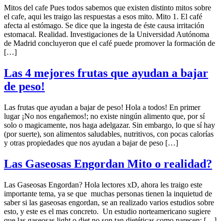
Mitos del cafe Pues todos sabemos que existen distinto mitos sobre
el cafe, aqui les traigo las respuestas a esos mito. Mito 1. El café
afecta al estómago. Se dice que la ingesta de éste causa irritación
estomacal. Realidad. Investigaciones de la Universidad Autónoma
de Madrid concluyeron que el café puede promover la formación de
[…]
Las 4 mejores frutas que ayudan a bajar
de peso!
Las frutas que ayudan a bajar de peso! Hola a todos! En primer
lugar ¡No nos engañemos!; no existe ningún alimento que, por sí
solo o magicamente, nos haga adelgazar. Sin embargo, lo que sí hay
(por suerte), son alimentos saludables, nutritivos, con pocas calorías
y otras propiedades que nos ayudan a bajar de peso […]
Las Gaseosas Engordan Mito o realidad?
Las Gaseosas Engordan? Hola lectores xD, ahora les traigo este
importante tema, ya se que muchas personas tienen la inquietud de
saber si las gaseosas engordan, se an realizado varios estudios sobre
esto, y este es el mas concreto. Un estudio norteamericano sugiere
que las gaseosas light o diet no son tan dietéticas como parecen: […]