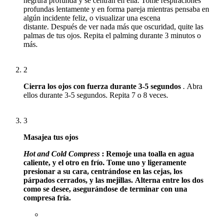
negrura profunda y se centran en ella.
Tome respiraciones
profundas lentamente y en forma pareja mientras pensaba en
algún incidente feliz, o visualizar una escena
distante.
Después de ver nada más que oscuridad, quite las
palmas de tus ojos.
Repita el
palming
durante 3 minutos o
más.
2
Cierra los ojos con fuerza durante 3-5 segundos
.
Abra
ellos durante 3-5 segundos.
Repita 7 o 8 veces.
3
Masajea tus ojos
Hot and Cold Compress
: Remoje una toalla en agua
caliente, y el otro en frío.
Tome uno y ligeramente
presionar a su cara, centrándose en las cejas, los
párpados cerrados, y las mejillas.
Alterna entre los dos
como se desee, asegurándose de terminar con una
compresa fría.