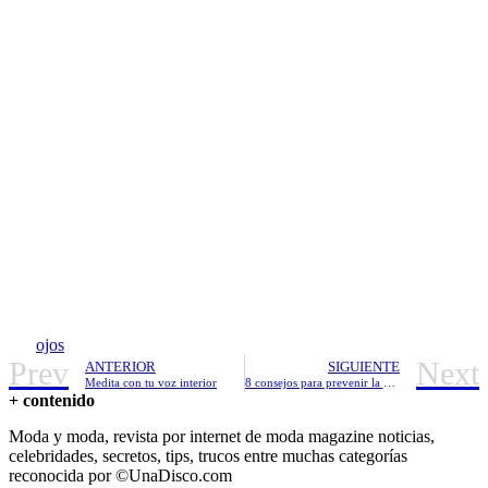
ojos
Prev
Next
ANTERIOR
SIGUIENTE
Medita con tu voz interior
8 consejos para prevenir la propagación de la conjuntivitis
+ contenido
Moda y moda, revista por internet de moda magazine noticias,
celebridades, secretos, tips, trucos entre muchas categorías
reconocida por ©UnaDisco.com