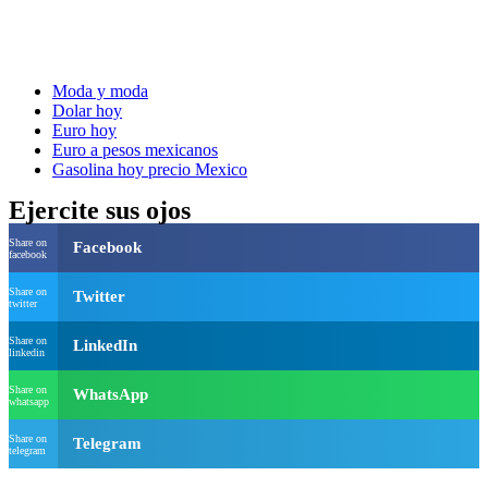
Moda y moda
Dolar hoy
Euro hoy
Euro a pesos mexicanos
Gasolina hoy precio Mexico
Ejercite sus ojos
Share on
Facebook
facebook
Share on
Twitter
twitter
Share on
LinkedIn
linkedin
Share on
WhatsApp
whatsapp
Share on
Telegram
telegram