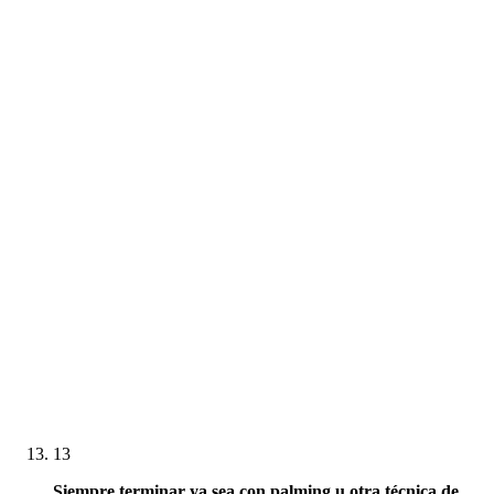
13
Siempre terminar ya sea con
palming
u otra técnica de