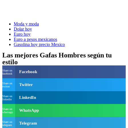
Moda y moda
Dolar hoy
Euro hoy
Euro a pesos mexicanos
Gasolina hoy precio Mexico
Las mejores Gafas Hombres según tu
estilo
Share on
Facebook
facebook
Share on
Twitter
twitter
Share on
LinkedIn
linkedin
Share on
WhatsApp
whatsapp
Share on
Telegram
telegram