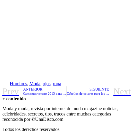
Hombres
,
Moda
,
ojos
,
ropa
Prev
Next
ANTERIOR
SIGUIENTE
Camisetas verano 2013 para hombres
Cabellos de colores para los chicos y chicas
+ contenido
Moda y moda, revista por internet de moda magazine noticias,
celebridades, secretos, tips, trucos entre muchas categorías
reconocida por ©UnaDisco.com
Todos los derechos reservados