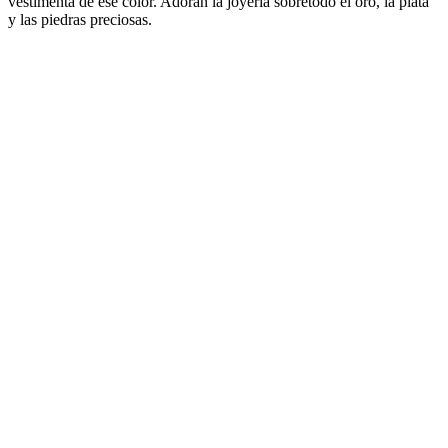
vestimenta de ese color. Adoran la joyería sobretodo el oro, la plata
y las piedras preciosas.