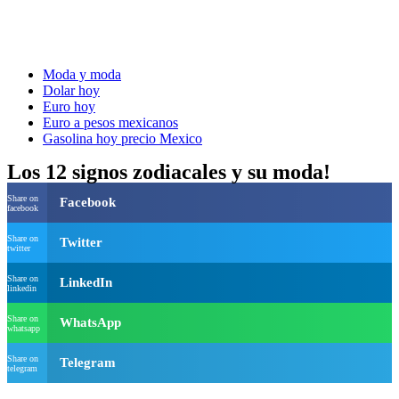
Moda y moda
Dolar hoy
Euro hoy
Euro a pesos mexicanos
Gasolina hoy precio Mexico
Los 12 signos zodiacales y su moda!
Share on
Facebook
facebook
Share on
Twitter
twitter
Share on
LinkedIn
linkedin
Share on
WhatsApp
whatsapp
Share on
Telegram
telegram